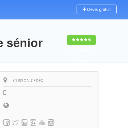
Devis gratuit
 sénior
9,5
(100%)
213
votes
CLISSON CEDEX