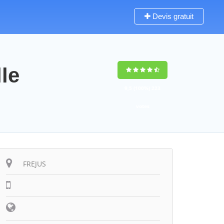
Devis gratuit
le
9,5
(100%)
223
votes
FREJUS