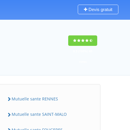
Devis gratuit
9,5
(100%)
40
votes
Mutuelle sante RENNES
Mutuelle sante SAINT-MALO
Mutuelle sante FOUGERES