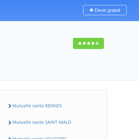
Devis gratuit
9,5
(100%)
23
votes
Mutuelle sante RENNES
Mutuelle sante SAINT-MALO
Mutuelle sante FOUGERES