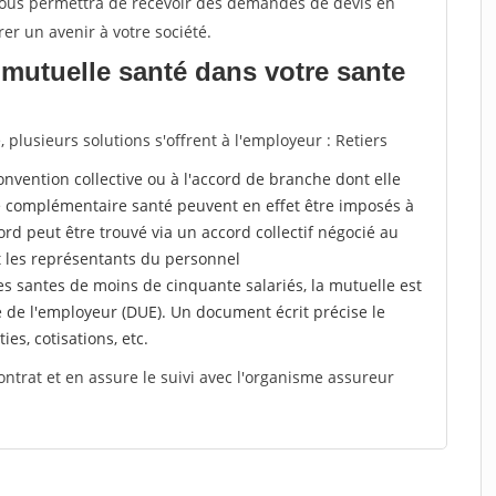
 vous permettra de recevoir des demandes de devis en
rer un avenir à votre société.
mutuelle santé dans votre sante
lusieurs solutions s'offrent à l'employeur : Retiers
a convention collective ou à l'accord de branche dont elle
 complémentaire santé peuvent en effet être imposés à
rd peut être trouvé via un accord collectif négocié au
t les représentants du personnel
es santes de moins de cinquante salariés, la mutuelle est
e de l'employeur (DUE). Un document écrit précise le
ies, cotisations, etc.
ontrat et en assure le suivi avec l'organisme assureur