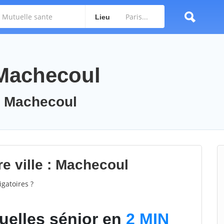
Lieu
 Machecoul
 : Machecoul
e ville : Machecoul
gatoires ?